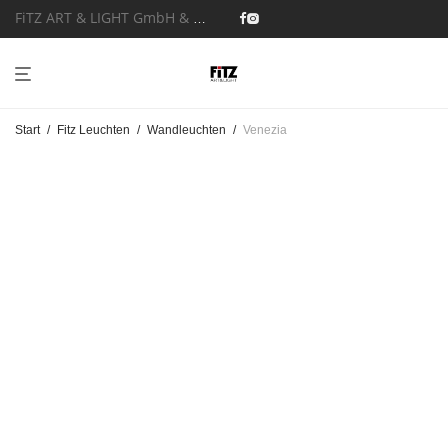
FiTZ ART & LIGHT GmbH & Co. KG
Start
/
Fitz Leuchten
/
Wandleuchten
/
Venezia