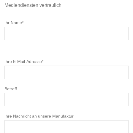
Mediendiensten vertraulich.
Ihr Name*
Bitte
lasse
Ihre E-Mail-Adresse*
dieses
Feld
leer.
Betreff
Ihre Nachricht an unsere Manufaktur