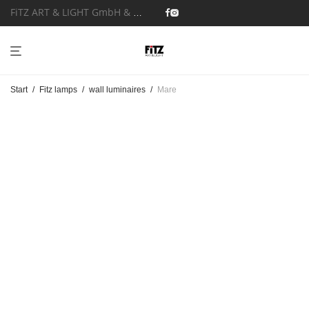
FiTZ ART & LIGHT GmbH & Co. KG
Start
/
Fitz lamps
/
wall luminaires
/
Mare