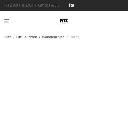
FiTZ ART & LIGHT GmbH & Co. KG
Start
/
Fitz Leuchten
/
Wandleuchten
/
Rocca