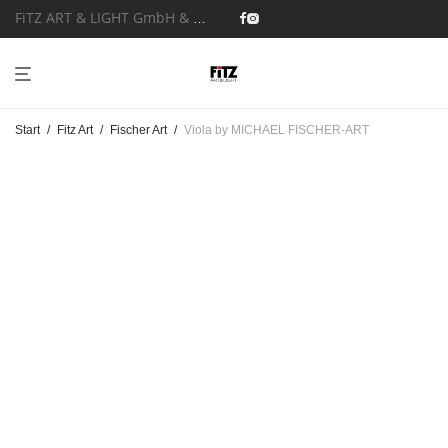
FiTZ ART & LIGHT GmbH & Co. KG
Start
/
Fitz Art
/
Fischer Art
/
Viola by MICHAEL FISCHER-ART