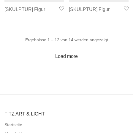
[SKULPTUR] Figur
[SKULPTUR] Figur
Nach
Ergebnisse 1 – 12 von 14 werden angezeigt
Aktualität
Load more
sortiert
FiTZ ART & LIGHT
Startseite