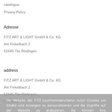
catalogue
Privacy Policy
Adresse
FiTZ ART & LIGHT GmbH & Co. KG
Am Finkelbach 2
52445 Titz-Rödingen
address
FiTZ ART & LIGHT GmbH & Co. KG
Am Finkelbach 2
52445 Titz-Rödingen
Die Website der FITZ Leuchtenmanufaktur nutzt Cookies um
Germany
Inhalte und Anzeigen zu personalisieren und die Zugriffe auf
der Website zu analysieren. Sie können Ihre