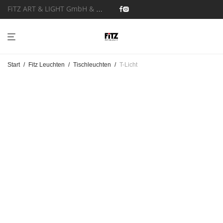
FiTZ ART & LIGHT GmbH & Co. KG
Start
/
Fitz Leuchten
/
Tischleuchten
/
T-Licht