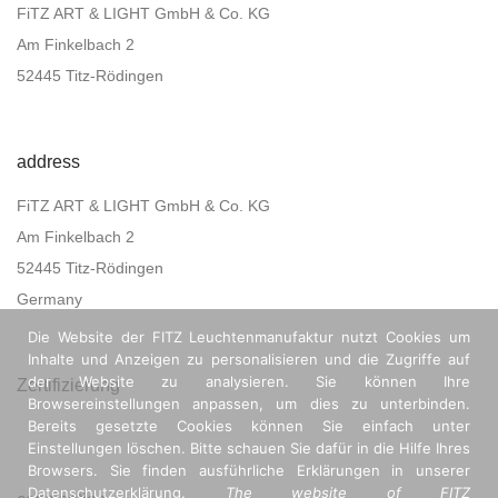
FiTZ ART & LIGHT GmbH & Co. KG
Am Finkelbach 2
52445 Titz-Rödingen
address
FiTZ ART & LIGHT GmbH & Co. KG
Am Finkelbach 2
52445 Titz-Rödingen
Germany
Die Website der FITZ Leuchtenmanufaktur nutzt Cookies um
Inhalte und Anzeigen zu personalisieren und die Zugriffe auf
der Website zu analysieren. Sie können Ihre
Zertifizierung
Browsereinstellungen anpassen, um dies zu unterbinden.
Bereits gesetzte Cookies können Sie einfach unter
Einstellungen löschen. Bitte schauen Sie dafür in die Hilfe Ihres
Browsers. Sie finden ausführliche Erklärungen in unserer
Datenschutzerklärung.
The website of FITZ