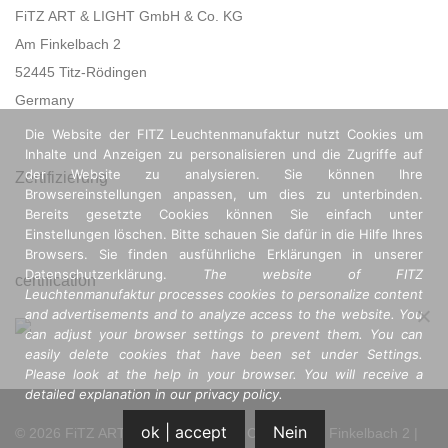
FiTZ ART & LIGHT GmbH & Co. KG
Am Finkelbach 2
52445 Titz-Rödingen
Germany
Die Website der FITZ Leuchtenmanufaktur nutzt Cookies um
Inhalte und Anzeigen zu personalisieren und die Zugriffe auf
der Website zu analysieren. Sie können Ihre
Zertifizierung
Browsereinstellungen anpassen, um dies zu unterbinden.
Bereits gesetzte Cookies können Sie einfach unter
Einstellungen löschen. Bitte schauen Sie dafür in die Hilfe Ihres
Browsers. Sie finden ausführliche Erklärungen in unserer
Datenschutzerklärung.
The website of FITZ
certification
Leuchtenmanufaktur processes cookies to personalize content
and advertisements and to analyze access to the website. You
can adjust your browser settings to prevent them. You can
easily delete cookies that have been set under Settings.
Please look at the help in your browser. You will receive a
detailed explanation in our privacy policy.
ok | accept
Nein
©
2026
FiTZ ART & LIGHT GmbH & Co. KG | Am Finkelbach 2 |