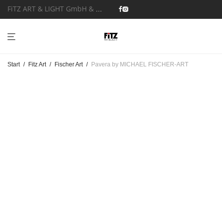
FiTZ ART & LIGHT GmbH & Co. KG
Start
/
Fitz Art
/
Fischer Art
/
Pavera by MICHAEL FISCHER-ART