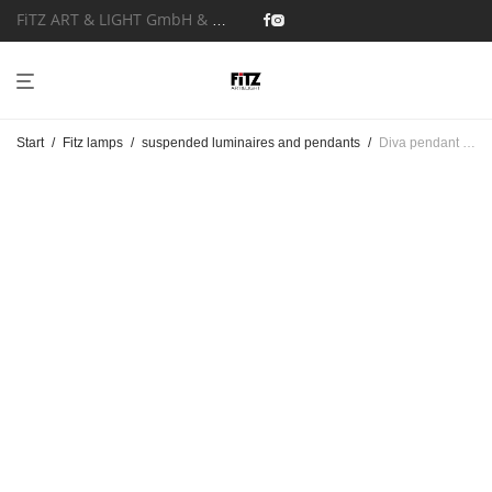
FiTZ ART & LIGHT GmbH & Co. KG
Start
/
Fitz lamps
/
suspended luminaires and pendants
/
Diva pendant luminaire