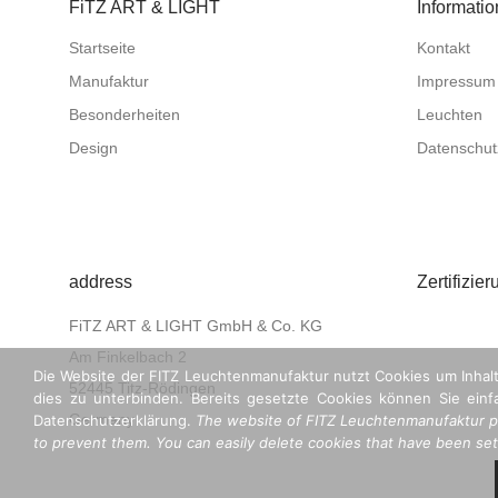
FiTZ ART & LIGHT
Informati
Startseite
Kontakt
Manufaktur
Impressum
Besonderheiten
Leuchten
Design
Datenschut
address
Zertifizier
FiTZ ART & LIGHT GmbH & Co. KG
Am Finkelbach 2
Die Website der FITZ Leuchtenmanufaktur nutzt Cookies um Inhalt
52445 Titz-Rödingen
dies zu unterbinden. Bereits gesetzte Cookies können Sie einfa
Germany
Datenschutzerklärung.
The website of FITZ Leuchtenmanufaktur pr
to prevent them. You can easily delete cookies that have been set u