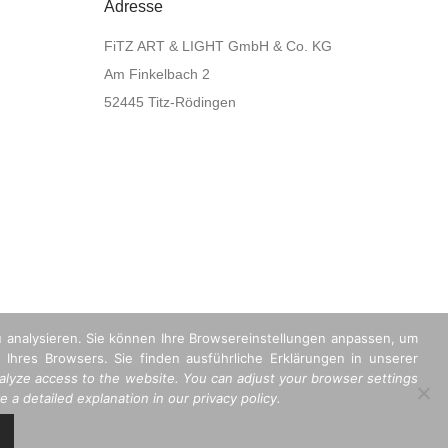
Adresse
FiTZ ART & LIGHT GmbH & Co. KG
Am Finkelbach 2
52445 Titz-Rödingen
u analysieren. Sie können Ihre Browsereinstellungen anpassen, um
 Ihres Browsers. Sie finden ausführliche Erklärungen in unserer
lyze access to the website. You can adjust your browser settings
 a detailed explanation in our privacy policy.