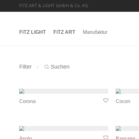
FiTZ ART & LIGHT GmbH & Co. KG
FiTZ LIGHT
FiTZ ART
Manufaktur
Filter
Suchen
⁄
Corona
Cocon
Asolo
Bassano