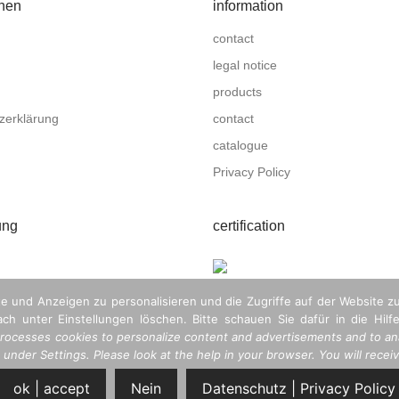
onen
information
contact
legal notice
products
zerklärung
contact
catalogue
Privacy Policy
ung
certification
e und Anzeigen zu personalisieren und die Zugriffe auf der Website z
ch unter Einstellungen löschen. Bitte schauen Sie dafür in die Hilfe
ocesses cookies to personalize content and advertisements and to ana
nder Settings. Please look at the help in your browser. You will receive
ok | accept
Nein
Datenschutz | Privacy Policy